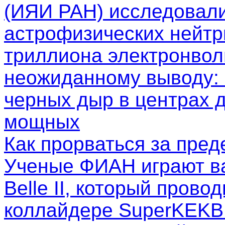
(ИЯИ РАН) исследовал
астрофизических нейтр
триллиона электронволь
неожиданному выводу: 
черных дыр в центрах д
мощных
Как прорваться за пре
Ученые ФИАН играют в
Belle II, который пров
коллайдере SuperKEKB.