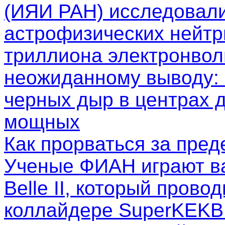
(ИЯИ РАН) исследовал
астрофизических нейтр
триллиона электронволь
неожиданному выводу: 
черных дыр в центрах д
мощных
Как прорваться за пре
Ученые ФИАН играют в
Belle II, который пров
коллайдере SuperKEKB.